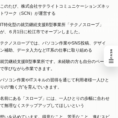
このたび、株式会社サテライトコミュニケーションズネッ
トワーク（SCN）が運営する
IT特化型の就労継続支援B型事業所「テクノスロープ」
が、６月1日に松江市でオープンしました。
テクノスロープでは、パソコン作業やSNS投稿、デザイ
ン補助、データ入力などIT系の仕事に取り組める
MENU
就労継続支援B型事業所です。未経験の方も自分のペース
S
R
で学びながら作業できます。
CO
パソコン作業やITスキルの習得を通じて利用者様一人ひと
りの“働く力”を育んでいきます。
名前にある「スロープ」には、一人ひとりの歩幅に合わせ
て無理なくステップアップしてほしいという
想いを込めています。得意なこと、苦手なこと、進むスピ